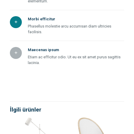
elementum.
Morbi efficitur
Phasellus molestie arcu accumsan diam ultricies
facilisis.
Maecenas ipsum
Etiam ac efficitur odio. Ut eu ex sit amet purus sagittis
lacinia.
Değerlendirmeler
Ağırlık
5 kg
Henüz değerlendirme yapılmadı.
Boyutlar
13 × 15 × 25 cm
“Circle lamp” için yorum yapan ilk kişi siz
olun
İlgili ürünler
E-posta adresiniz yayınlanmayacak.
Gerekli alanlar
*
ile
işaretlenmişlerdir