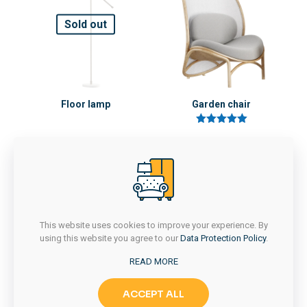
Sold out
Derecelendirmeniz
*
1/5
2/5
3/5
4/5
yıldız
yıldız
yıldız
yıldız
Floor lamp
Garden chair
5 üzerinden
5.00
oy aldı
İsim
*
E-
This website uses cookies to improve your experience. By
posta
*
using this website you agree to our
Data Protection Policy
.
Daha sonraki yorumlarımda kullanılması için adım, e-posta
READ MORE
adresim ve site adresim bu tarayıcıya kaydedilsin.
ACCEPT ALL
Batchata lamp