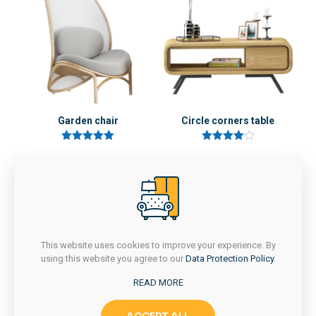
Derecelendirmeniz
*
1/5
2/5
3/5
4/5
yıldız
yıldız
yıldız
yıldız
Garden chair
Circle corners table
5 üzerinden
5
5.00
üzerinden
oy aldı
4.00
oy aldı
İsim
*
E-
This website uses cookies to improve your experience. By
posta
*
using this website you agree to our
Data Protection Policy
.
Daha sonraki yorumlarımda kullanılması için adım, e-posta
READ MORE
adresim ve site adresim bu tarayıcıya kaydedilsin.