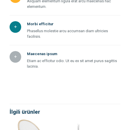
Aliquam elementum ligula erat arcu maecenas hac
elementum.
Morbi efficitur
Phasellus molestie arcu accumsan diam ultricies
facilisis.
Maecenas ipsum
Etiam ac efficitur odio. Ut eu ex sit amet purus sagittis
lacinia.
Değerlendirmeler
Ağırlık
5 kg
Henüz değerlendirme yapılmadı.
Boyutlar
13 × 15 × 25 cm
“Futuristic Couch” için yorum yapan ilk
kişi siz olun
İlgili ürünler
E-posta adresiniz yayınlanmayacak.
Gerekli alanlar
*
ile
işaretlenmişlerdir