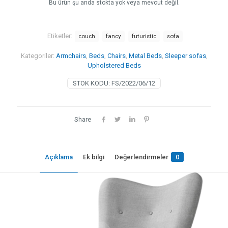
Bu ürün şu anda stokta yok veya mevcut değil.
Etiketler:
couch
fancy
futuristic
sofa
Kategoriler:
Armchairs
,
Beds
,
Chairs
,
Metal Beds
,
Sleeper sofas
,
Upholstered Beds
STOK KODU:
FS/2022/06/12
Share
Açıklama
Ek bilgi
Değerlendirmeler
0